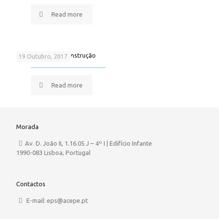
Read more
Soluções para a Construção
19 Outubro, 2017
Read more
Morada
Av. D. João II, 1.16.05 J – 4º I | Edifício Infante
1990-083 Lisboa, Portugal
Contactos
E-mail: eps@acepe.pt